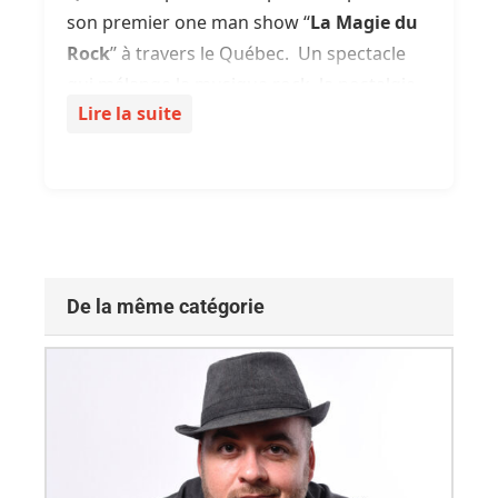
son premier one man show ‘‘
La Magie du
Rock
’’ à travers le Québec. Un spectacle
qui mélange la musique rock, la nostalgie
Lire la suite
des années 80 et 90, les animaux
exotiques, l’humour, l’interaction avec le
public et bien sûr la magie.
De la même catégorie