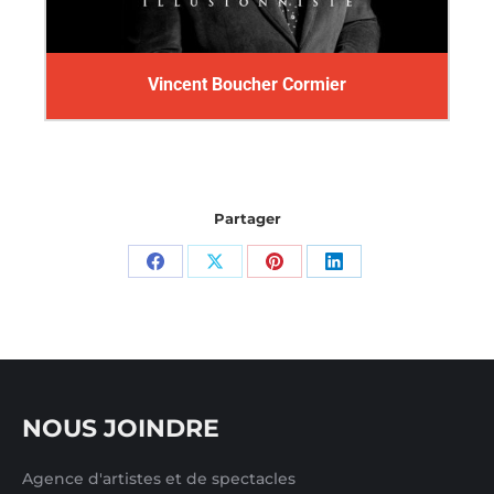
Vincent Boucher Cormier
Partager
Partager
Partager
Partager
Partager
sur
sur
sur
sur
Facebook
X
Pinterest
LinkedIn
NOUS JOINDRE
Agence d'artistes et de spectacles