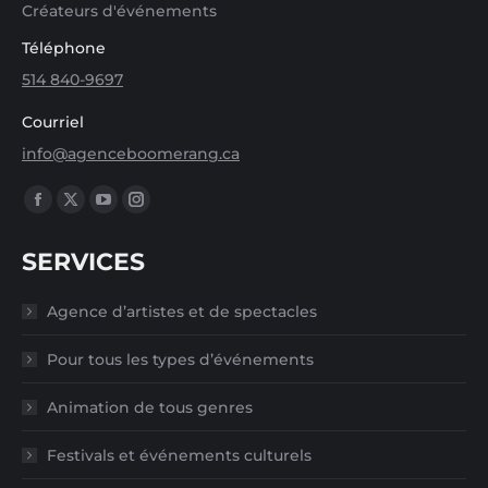
Créateurs d'événements
Téléphone
514 840-9697
Courriel
info@agenceboomerang.ca
Trouvez nous sur :
La
La
La
La
page
page
page
page
SERVICES
Facebook
X
YouTube
Instagram
s'ouvre
s'ouvre
s'ouvre
s'ouvre
Agence d’artistes et de spectacles
dans
dans
dans
dans
une
une
une
une
Pour tous les types d’événements
nouvelle
nouvelle
nouvelle
nouvelle
Animation de tous genres
fenêtre
fenêtre
fenêtre
fenêtre
Festivals et événements culturels