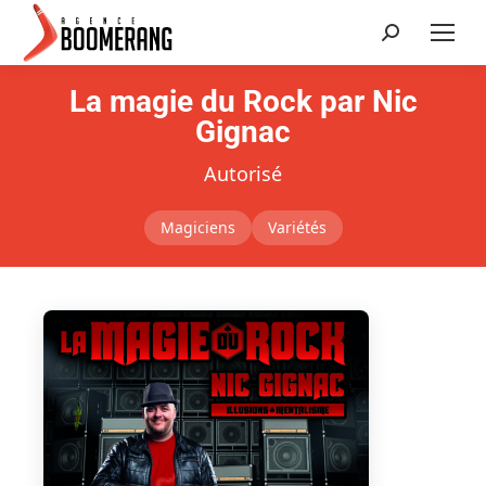
Recherche
:
La magie du Rock par Nic
Gignac
Autorisé
Magiciens
Variétés